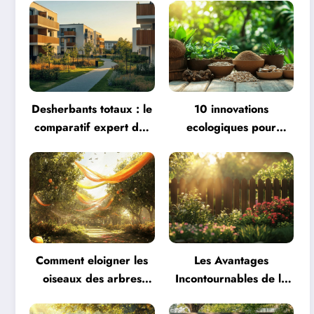
Desherbants totaux : le
10 innovations
comparatif expert des
ecologiques pour
solutions
remplacer les billes
professionnelles 2025
d’argile dans vos pots
Comment eloigner les
Les Avantages
oiseaux des arbres
Incontournables de la
fruitiers : 8 techniques
Cloture Bois Leroy