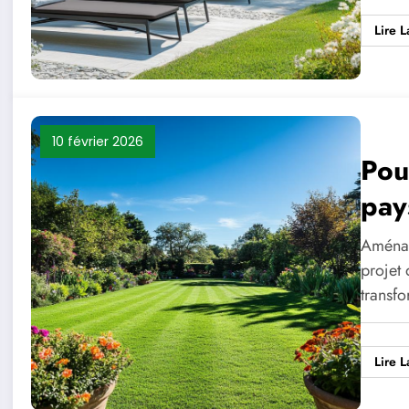
Lire L
10 février 2026
Pou
pay
amé
Aménag
projet 
transf
Lire L