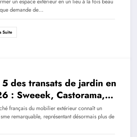
ctionnel
rmer un espace extérieur en un lieu à la fois beau
tique demande de…
a Suite
 5 des transats de jardin en
6 : Sweeek, Castorama,
péride, Beliani, et Oviala
hé français du mobilier extérieur connaît un
sme remarquable, représentant désormais plus de