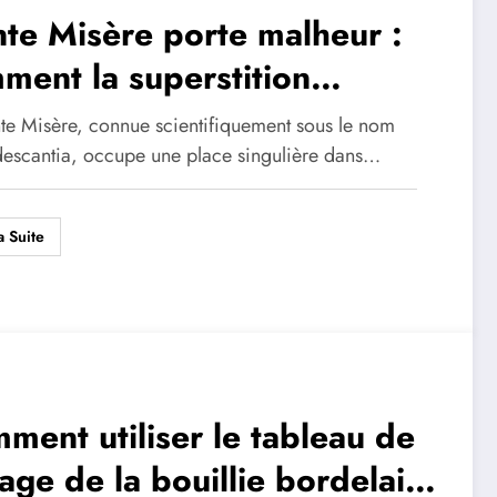
nte Misère porte malheur :
ment la superstition
luence sa perception et
nte Misère, connue scientifiquement sous le nom
nsforme une plante en
descantia, occupe une place singulière dans…
bole spirituel
a Suite
ment utiliser le tableau de
age de la bouillie bordelaise