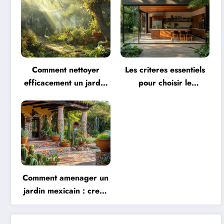
efficaces et
Merlin : Solutions
respectueuses
d’Entretien pour une
Protection Durable
Comment nettoyer
Les criteres essentiels
efficacement un jardin
pour choisir le
en friche en 5 week-
concepteur de votre
ends : Planning et
extension de cuisine
organisation
panoramique
Comment amenager un
jardin mexicain : creez
une explosion de
couleurs avec des murs