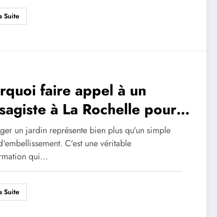
a Suite
rquoi faire appel à un
sagiste à La Rochelle pour
nager votre jardin
er un jardin représente bien plus qu'un simple
d'embellissement. C'est une véritable
ormation qui…
a Suite