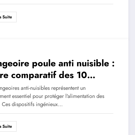
a Suite
geoire poule anti nuisible :
re comparatif des 10
utions naturelles
geoires anti-nuisibles représentent un
ispensables en 2023
ent essentiel pour protéger l'alimentation des
. Ces dispositifs ingénieux…
a Suite