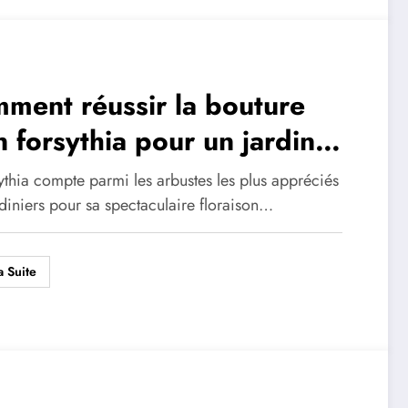
ment réussir la bouture
n forsythia pour un jardin
atant de couleurs
ythia compte parmi les arbustes les plus appréciés
diniers pour sa spectaculaire floraison…
a Suite