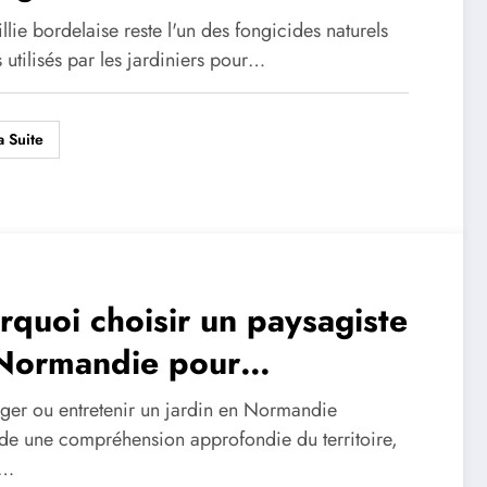
r protéger vos plantes
llie bordelaise reste l'un des fongicides naturels
s utilisés par les jardiniers pour…
a Suite
rquoi choisir un paysagiste
Normandie pour
ménagement de vos espaces
er ou entretenir un jardin en Normandie
érieurs
e une compréhension approfondie du territoire,
n…