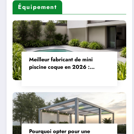
ocre
Équipement
Meilleur fabricant de mini
piscine coque en 2026 :
Comparatif de 5 marques
incontournables
Pourquoi opter pour une