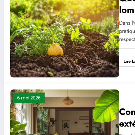
lom
Dans l'
pratiqu
respec
Lire L
6 mai 2026
Com
ext