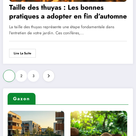
Taille des thuyas : Les bonnes
pratiques a adopter en fin d’automne
La taille des thuyas représente une étape fondamentale dans
l'entretien de votre jardin. Ces conifères,…
Lire La Suite
Pagination
1
2
3
des
publications
Gazon