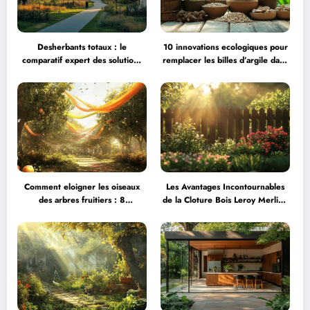
Desherbants totaux : le
10 innovations ecologiques pour
comparatif expert des solutions
remplacer les billes d’argile dans
professionnelles 2025
vos pots
Comment eloigner les oiseaux
Les Avantages Incontournables
des arbres fruitiers : 8
de la Cloture Bois Leroy Merlin :
techniques efficaces et
Solutions d’Entretien pour une
respectueuses
Protection Durable