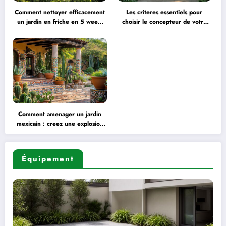
Comment nettoyer efficacement
Les criteres essentiels pour
un jardin en friche en 5 week-
choisir le concepteur de votre
ends : Planning et organisation
extension de cuisine
panoramique
Comment amenager un jardin
mexicain : creez une explosion
de couleurs avec des murs ocre
Équipement